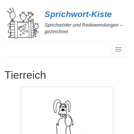
Sprichwort-Kiste
Sprichwörter und Redewendungen –
gezeichnet
S
c
h
a
Tierreich
l
t
e
N
a
v
i
g
a
t