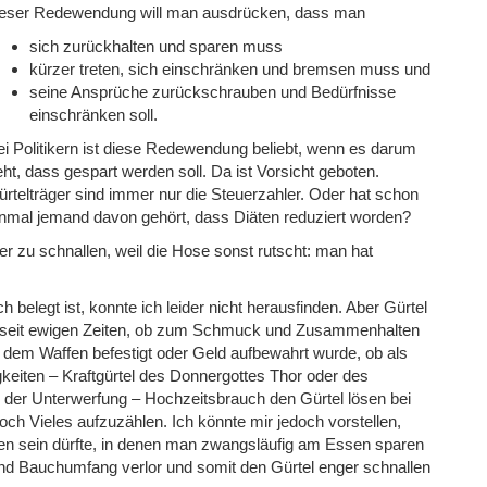
ieser Redewendung will man ausdrücken, dass man
sich zurückhalten und sparen muss
kürzer treten, sich einschränken und bremsen muss und
seine Ansprüche zurückschrauben und Bedürfnisse
einschränken soll.
i Politikern ist diese Redewendung beliebt, wenn es darum
ht, dass gespart werden soll. Da ist Vorsicht geboten.
rtelträger sind immer nur die Steuerzahler. Oder hat schon
inmal jemand davon gehört, dass Diäten reduziert worden?
r zu schnallen, weil die Hose sonst rutscht: man hat
 belegt ist, konnte ich leider nicht herausfinden. Aber Gürtel
on seit ewigen Zeiten, ob zum Schmuck und Zusammenhalten
an dem Waffen befestigt oder Geld aufbewahrt wurde, ob als
keiten – Kraftgürtel des Donnergottes Thor oder des
 der Unterwerfung – Hochzeitsbrauch den Gürtel lösen bei
ch Vieles aufzuzählen. Ich könnte mir jedoch vorstellen,
en sein dürfte, in denen man zwangsläufig am Essen sparen
nd Bauchumfang verlor und somit den Gürtel enger schnallen