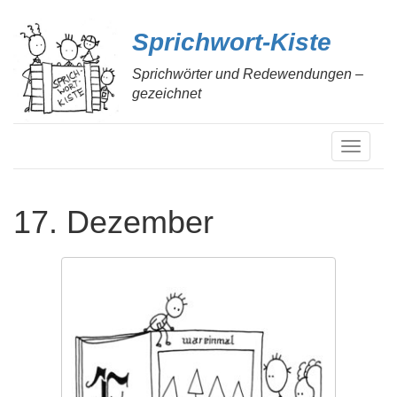
Sprichwort-Kiste
Sprichwörter und Redewendungen –
gezeichnet
S
c
h
a
17. Dezember
l
t
e
N
a
v
i
g
a
t